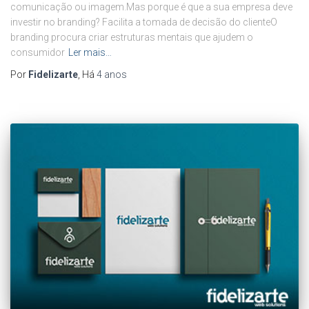
comunicação ou imagem.Mas porque é que a sua empresa deve
investir no branding? Facilita a tomada de decisão do clienteO
branding procura criar estruturas mentais que ajudem o
consumidor
Ler mais…
Por
Fidelizarte
, Há
4 anos