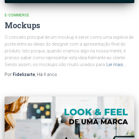
E-COMMERCE
Mockups
O conceito principal de um mockup é servir como uma espécie de
ponte entre as ideias do designer com a apresentação final do
produto. Isto porque, quando criamos algo na nossa mente, é
preciso saber como representar esta ideia fielmente ao cliente.
Sendo assim, os mockups são muito usados para
Ler mais…
Por
Fidelizarte
, Há
4 anos