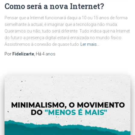
Como será a nova Internet?
Pensar que a Internet funcionará daqui a 10 ou 15 anos de forma
semelhante à actual, é imaginar que a tecnologia não muda.
Queiramos ou não, tudo será diferente. Tudo indica que na Internet
do futuro a presença digital estará enraizada no mundo físico.
Assistiremos à conexão de quase tudo
Ler mais…
Por
Fidelizarte
, Há
4 anos