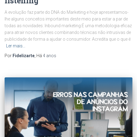
listening
A evolução faz parte do DNA do Marketing e hoje apresentamos-
lhe alguns conceitos importantes deste meio para estar a par de
todas as novidades: Inbound marketing:É uma metodologia eficaz
para atrair novos clientes combinando técnicas não intrusivas de
publicidade de forma a ajudar o consumidor. Acredita que o que é
Ler mais…
Por
Fidelizarte
, Há
4 anos