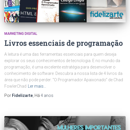
MARKETING DIGITAL
Livros essenciais de programação
A leitura é uma das ferramentas essenciais para quem deseja
explorar os seus conhecimentos de tecnologia. E no mundo da
programação, é uma excelente estratégia para desenvolver o
conhecimento de software. Descubra a nossa lista de 4 livros da
área que não pode perder: “O Programador Apaixonado” de Chad
FowlerChad
Ler mais…
Por
Fidelizarte
, Há
4 anos