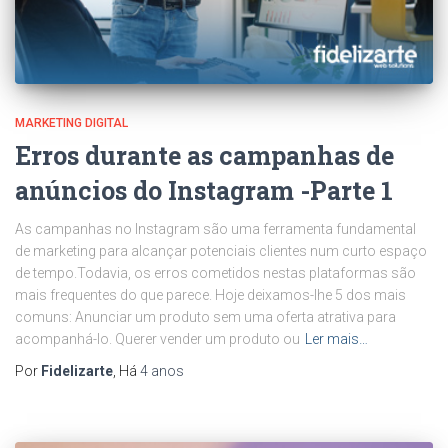
MARKETING DIGITAL
Erros durante as campanhas de
anúncios do Instagram -Parte 1
As campanhas no Instagram são uma ferramenta fundamental
de marketing para alcançar potenciais clientes num curto espaço
de tempo.Todavia, os erros cometidos nestas plataformas são
mais frequentes do que parece. Hoje deixamos-lhe 5 dos mais
comuns: Anunciar um produto sem uma oferta atrativa para
acompanhá-lo. Querer vender um produto ou
Ler mais…
Por
Fidelizarte
, Há
4 anos