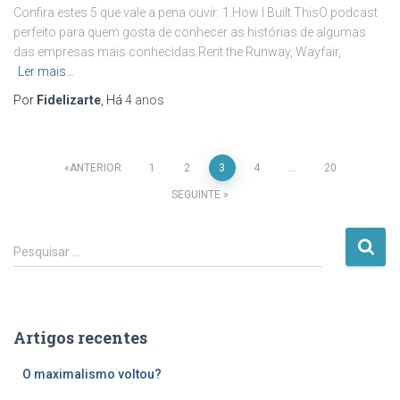
Confira estes 5 que vale a pena ouvir: 1.How I Built ThisO podcast
perfeito para quem gosta de conhecer as histórias de algumas
das empresas mais conhecidas.Rent the Runway, Wayfair,
Ler mais…
Por
Fidelizarte
, Há
4 anos
Paginação
ANTERIOR
1
2
3
4
…
20
SEGUINTE
dos
P
conteúdos
Pesquisar …
e
s
q
u
Artigos recentes
i
s
O maximalismo voltou?
a