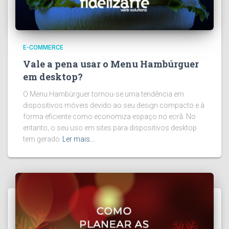
E-COMMERCE
Vale a pena usar o Menu Hambúrguer
em desktop?
O Menu Hambúrguer tornou-se uma tendência em
dispositivos móveis devido ao seu design compacto e à
forma eficiente como economiza espaço no ecrã. No
entanto, o seu uso em sites para dispositivos desktop
tem gerado
Ler mais…