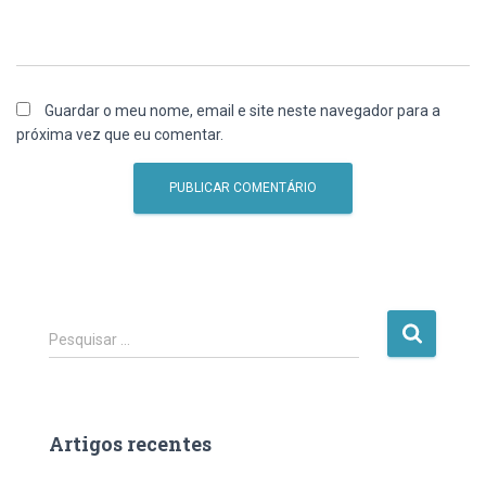
Guardar o meu nome, email e site neste navegador para a
próxima vez que eu comentar.
P
Pesquisar …
e
s
q
u
Artigos recentes
i
s