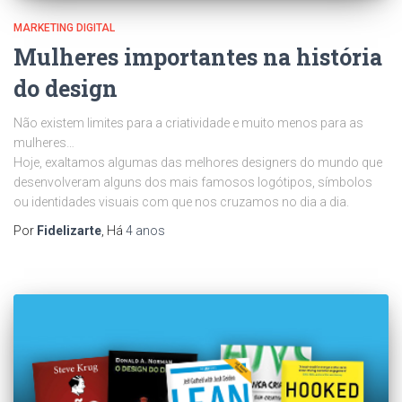
MARKETING DIGITAL
Mulheres importantes na história
do design
Não existem limites para a criatividade e muito menos para as
mulheres…
Hoje, exaltamos algumas das melhores designers do mundo que
desenvolveram alguns dos mais famosos logótipos, símbolos
ou identidades visuais com que nos cruzamos no dia a dia.
Por
Fidelizarte
, Há
4 anos