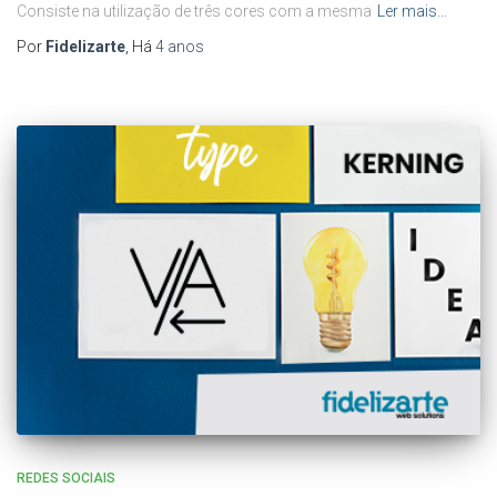
Consiste na utilização de três cores com a mesma
Ler mais…
Por
Fidelizarte
, Há
4 anos
REDES SOCIAIS