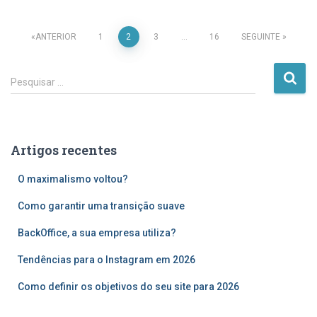
Paginação
ANTERIOR
1
2
3
…
16
SEGUINTE
dos
P
Pesquisar …
e
conteúdos
s
q
u
Artigos recentes
i
s
O maximalismo voltou?
a
r
Como garantir uma transição suave
p
o
BackOffice, a sua empresa utiliza?
r
Tendências para o Instagram em 2026
:
Como definir os objetivos do seu site para 2026