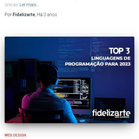
únicas
Ler mais…
Por
Fidelizarte
, Há
3 anos
WEB DESIGN