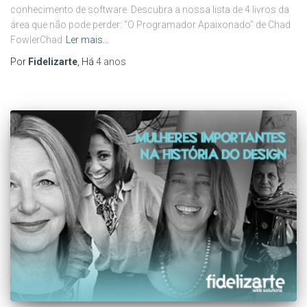
conhecimento de software. Descubra a nossa lista de 4 livros da
área que não pode perder: “O Programador Apaixonado” de Chad
FowlerChad
Ler mais…
Por
Fidelizarte
, Há
4 anos