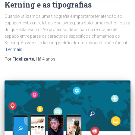
Kerning e as tipografias
Quando utilizamos uma tipografia é importante ter atenção ao
espaçamento entre letras e palavras para obter uma melhor leitura
do que está escrito. Ao processo de adição ou remoção de
espaço entre pares de caracteres específicos chamamos de
Kerning. Às vezes, o kerning padrão de uma tipografia não é ideal
Ler mais…
Por
Fidelizarte
, Há
4 anos