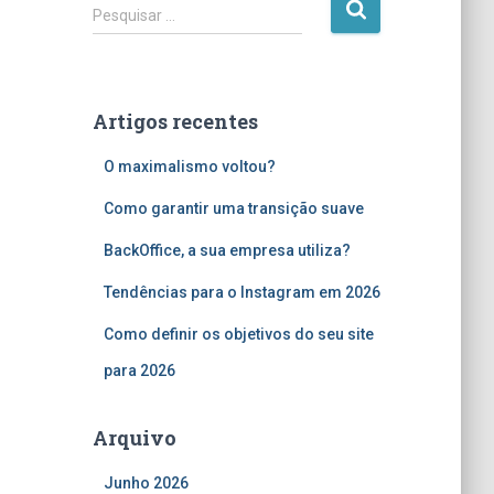
P
Pesquisar …
e
s
q
u
Artigos recentes
i
s
O maximalismo voltou?
a
r
Como garantir uma transição suave
p
o
BackOffice, a sua empresa utiliza?
r
Tendências para o Instagram em 2026
:
Como definir os objetivos do seu site
para 2026
Arquivo
Junho 2026