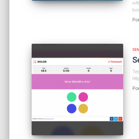
inf
bom
Po
SE
S
Tes
htt
Po