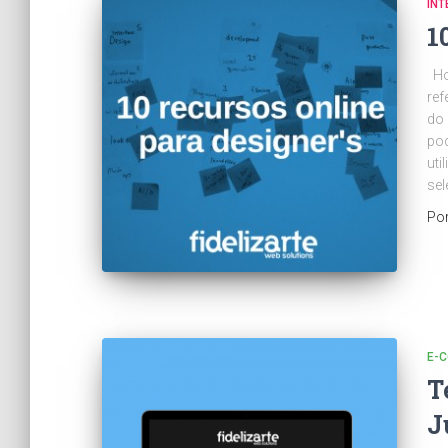
INT
1
Hoj
ref
do 
pod
uti
sel
Po
E-
T
J