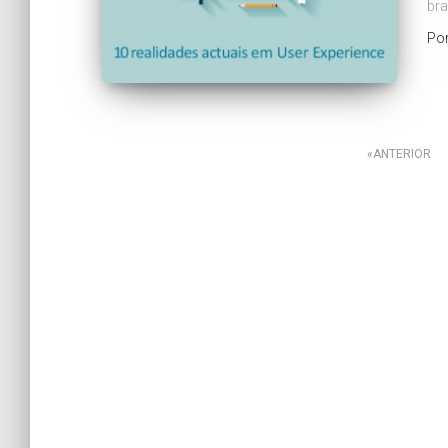
bra
Po
Paginação
ANTERIOR
dos
conteúdos