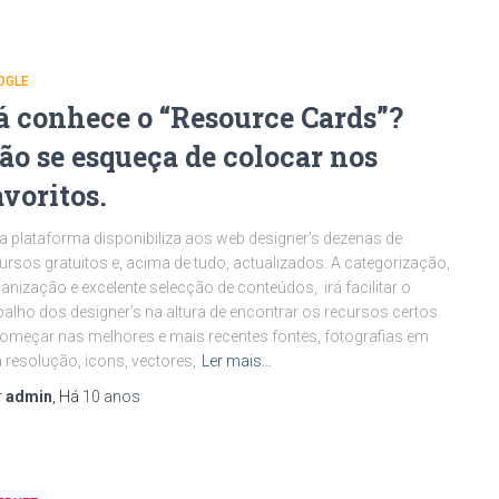
OGLE
á conhece o “Resource Cards”?
ão se esqueça de colocar nos
avoritos.
a plataforma disponibiliza aos web designer’s dezenas de
ursos gratuitos e, acima de tudo, actualizados. A categorização,
anização e excelente selecção de conteúdos, irá facilitar o
balho dos designer’s na altura de encontrar os recursos certos.
omeçar nas melhores e mais recentes fontes, fotografias em
a resolução, icons, vectores,
Ler mais…
r
admin
, Há
10 anos