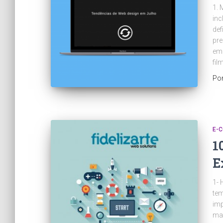
1. 
inc
def
pre
em 
fil
Po
E-
1
E
1- 
tem
imp
mai