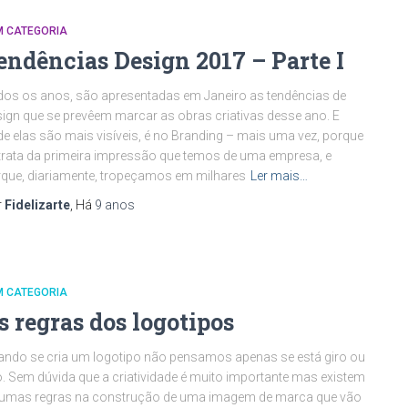
M CATEGORIA
endências Design 2017 – Parte I
os os anos, são apresentadas em Janeiro as tendências de
ign que se prevêem marcar as obras criativas desse ano. E
e elas são mais visíveis, é no Branding – mais uma vez, porque
trata da primeira impressão que temos de uma empresa, e
que, diariamente, tropeçamos em milhares
Ler mais…
r
Fidelizarte
, Há
9 anos
M CATEGORIA
s regras dos logotipos
ndo se cria um logotipo não pensamos apenas se está giro ou
o. Sem dúvida que a criatividade é muito importante mas existem
gumas regras na construção de uma imagem de marca que vão