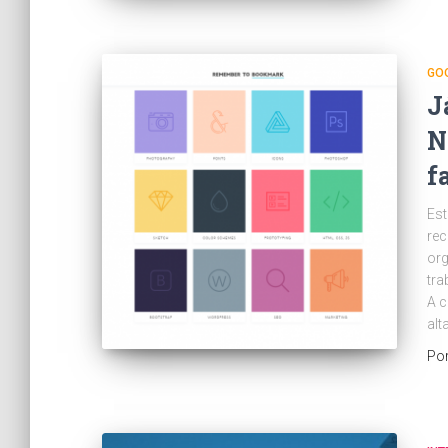
GO
J
N
f
Est
rec
org
tra
A c
alt
Po