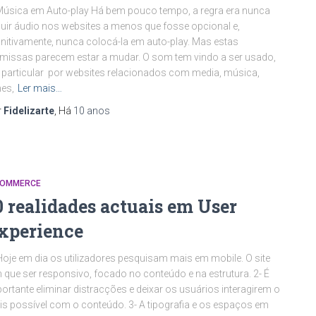
Música em Auto-play Há bem pouco tempo, a regra era nunca
luir áudio nos websites a menos que fosse opcional e,
initivamente, nunca colocá-la em auto-play. Mas estas
missas parecem estar a mudar. O som tem vindo a ser usado,
particular por websites relacionados com media, música,
mes,
Ler mais…
r
Fidelizarte
, Há
10 anos
COMMERCE
0 realidades actuais em User
xperience
Hoje em dia os utilizadores pesquisam mais em mobile. O site
 que ser responsivo, focado no conteúdo e na estrutura. 2- É
ortante eliminar distracções e deixar os usuários interagirem o
s possível com o conteúdo. 3- A tipografia e os espaços em