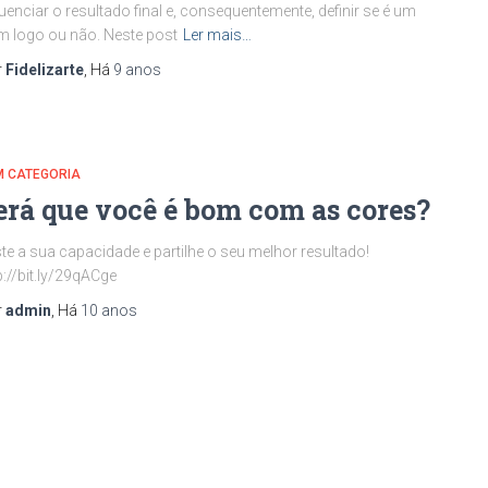
luenciar o resultado final e, consequentemente, definir se é um
 logo ou não. Neste post
Ler mais…
r
Fidelizarte
, Há
9 anos
M CATEGORIA
erá que você é bom com as cores?
te a sua capacidade e partilhe o seu melhor resultado!
p://bit.ly/29qACge
r
admin
, Há
10 anos