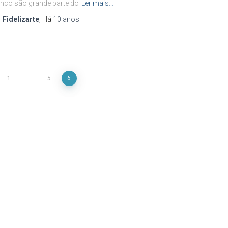
nco são grande parte do
Ler mais…
r
Fidelizarte
, Há
10 anos
1
…
5
6