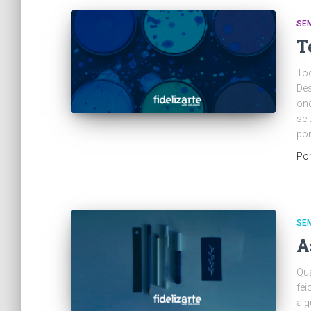
SE
T
Tod
Des
ond
se 
por
Po
SE
A
Qua
fei
al