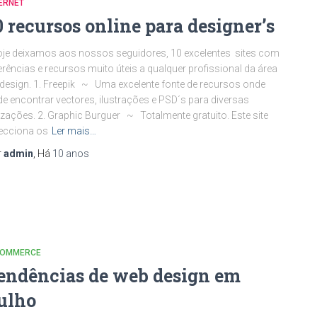
ERNET
0 recursos online para designer’s
e deixamos aos nossos seguidores, 10 excelentes sites com
erências e recursos muito úteis a qualquer profissional da área
design. 1. Freepik ~ Uma excelente fonte de recursos onde
e encontrar vectores, ilustrações e PSD´s para diversas
lizações. 2. Graphic Burguer ~ Totalmente gratuito. Este site
ecciona os
Ler mais…
r
admin
, Há
10 anos
COMMERCE
endências de web design em
ulho