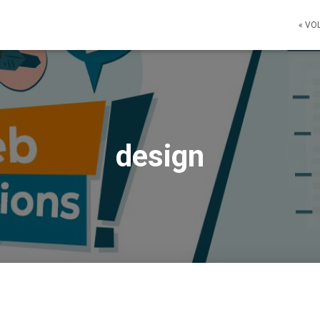
« VO
design