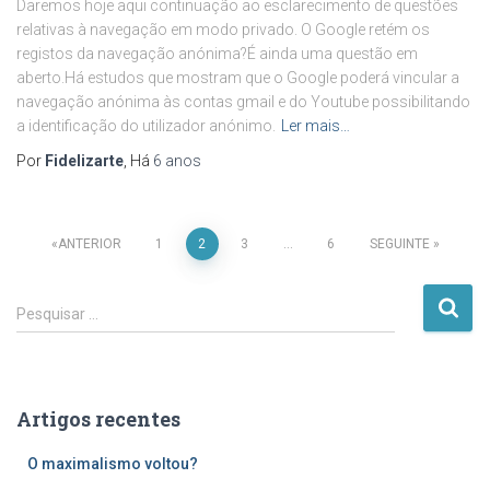
Daremos hoje aqui continuação ao esclarecimento de questões
relativas à navegação em modo privado. O Google retém os
registos da navegação anónima?É ainda uma questão em
aberto.Há estudos que mostram que o Google poderá vincular a
navegação anónima às contas gmail e do Youtube possibilitando
a identificação do utilizador anónimo.
Ler mais…
Por
Fidelizarte
, Há
6 anos
Paginação
ANTERIOR
1
2
3
…
6
SEGUINTE
dos
P
Pesquisar …
e
conteúdos
s
q
u
Artigos recentes
i
s
O maximalismo voltou?
a