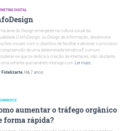
KETING DIGITAL
nfoDesign
ma área do Design emergente na cultura visual da
ualidade.O InfoDesign, ou Design de informação, desenvolve
uções visuais com o objectivo de facilitar e abreviar o processo
 compreensão de uma determinada temática.É comum
siderar-se que se dedica à criação de interfaces, não obstante
 uma vertente que também interage com
Ler mais…
r
Fidelizarte
, Há
7 anos
COMMERCE
omo aumentar o tráfego orgânico
e forma rápida?