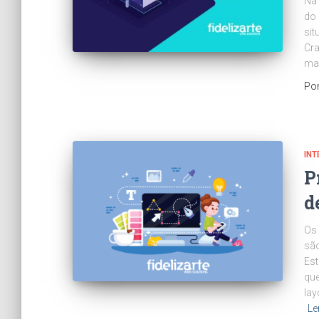
Na 
do 
sit
Cra
ma
Po
INT
P
d
Os 
são
Est
que
lay
Le