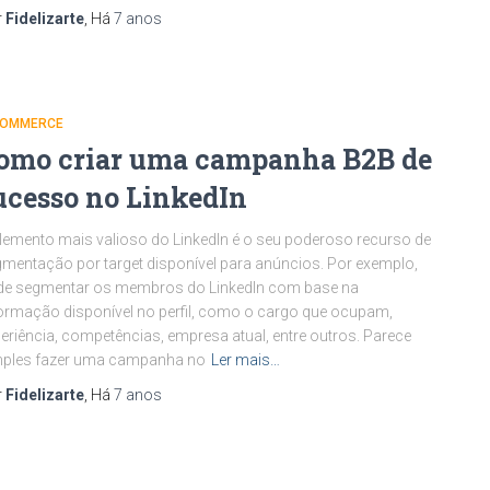
r
Fidelizarte
, Há
7 anos
COMMERCE
omo criar uma campanha B2B de
ucesso no LinkedIn
lemento mais valioso do LinkedIn é o seu poderoso recurso de
mentação por target disponível para anúncios. Por exemplo,
de segmentar os membros do LinkedIn com base na
ormação disponível no perfil, como o cargo que ocupam,
eriência, competências, empresa atual, entre outros. Parece
mples fazer uma campanha no
Ler mais…
r
Fidelizarte
, Há
7 anos