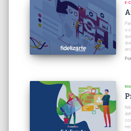
E-
A
Par
o s
que
que
aná
Po
MAR
P
Não
def
com
nec