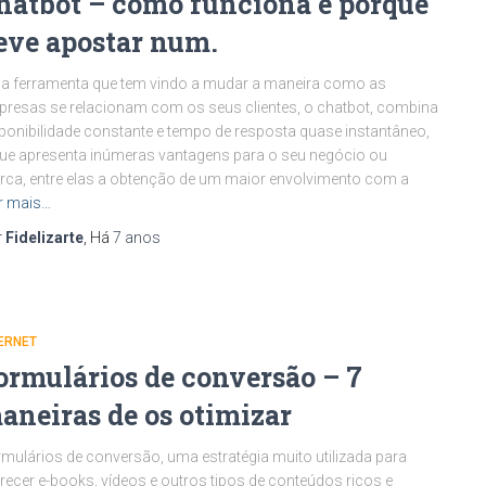
hatbot – como funciona e porque
eve apostar num.
 ferramenta que tem vindo a mudar a maneira como as
resas se relacionam com os seus clientes, o chatbot, combina
ponibilidade constante e tempo de resposta quase instantâneo,
ue apresenta inúmeras vantagens para o seu negócio ou
ca, entre elas a obtenção de um maior envolvimento com a
r mais…
r
Fidelizarte
, Há
7 anos
ERNET
ormulários de conversão – 7
aneiras de os otimizar
mulários de conversão, uma estratégia muito utilizada para
recer e-books, vídeos e outros tipos de conteúdos ricos e