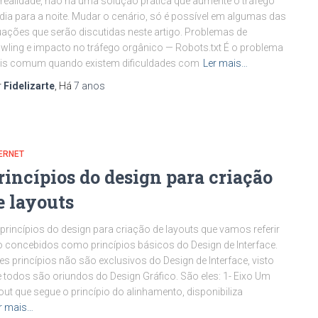
realidade, não há uma solução prática que aumente o tráfego
dia para a noite. Mudar o cenário, só é possível em algumas das
uações que serão discutidas neste artigo. Problemas de
wling e impacto no tráfego orgânico — Robots.txt É o problema
is comum quando existem dificuldades com
Ler mais…
r
Fidelizarte
, Há
7 anos
ERNET
rincípios do design para criação
e layouts
princípios do design para criação de layouts que vamos referir
 concebidos como princípios básicos do Design de Interface.
es princípios não são exclusivos do Design de Interface, visto
 todos são oriundos do Design Gráfico. São eles: 1- Eixo Um
out que segue o princípio do alinhamento, disponibiliza
r mais…