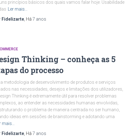
uns princípios básicos dos quais vamos falar hoje. Usabilidade
das
Ler mais…
r
Fidelizarte
, Há
7 anos
COMMERCE
esign Thinking – conheça as 5
tapas do processo
 metodologia de desenvolvimento de produtos e serviços
ados nas necessidades, desejos e limitações dos utilizadores,
esign Thinking é extremamente útil para resolver problemas
plexos, ao entender as necessidades humanas envolvidas,
struturando o problema de maneira centrada no ser humano,
ando ideias em sessões de brainstorming e adotando uma
r mais…
r
Fidelizarte
, Há
7 anos