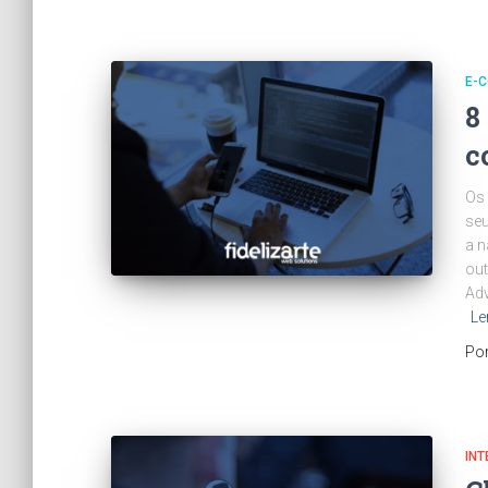
E-
8
c
Os 
seu
a n
out
Adv
Le
Po
INT