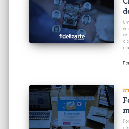
C
d
Uma
emp
dis
o q
mar
Le
Po
INT
F
m
For
ofe