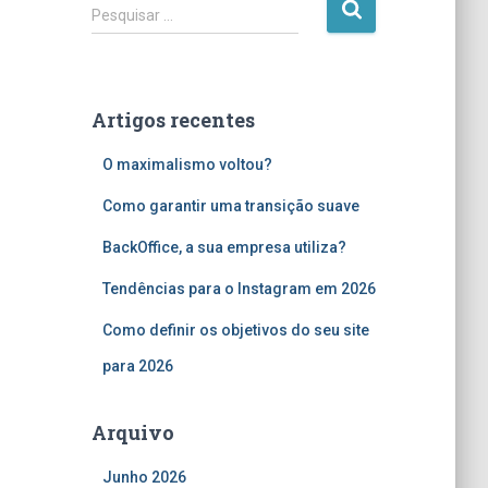
P
Pesquisar …
e
s
q
u
Artigos recentes
i
s
O maximalismo voltou?
a
r
Como garantir uma transição suave
p
o
BackOffice, a sua empresa utiliza?
r
Tendências para o Instagram em 2026
:
Como definir os objetivos do seu site
para 2026
Arquivo
Junho 2026