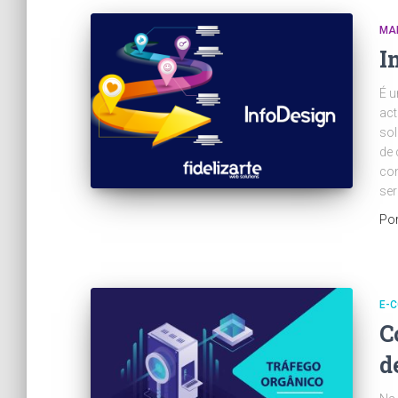
MAR
I
É u
act
sol
de
con
ser
Po
E-
C
d