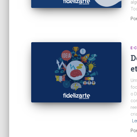
alg
To
Po
E-
D
e
Uma
foc
o D
com
ree
cri
Le
Po