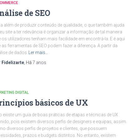
COMMERCE
nálise de SEO
a além de produzir conteúdo de qualidade, o que também ajuda
eu site a ter relevância é organizar a informação de tal maneira
 os utilizadores tenham mais facilidade em encontrá-la. E é aqui
 as ferramentas de SEO podem fazer a diferença. A partir da
lise de dados
Ler mais…
r
Fidelizarte
, Há
7 anos
KETING DIGITAL
rincípios básicos de UX
 existe um guia de boas práticas de etapas e técnicas de UX
inido, pois existem diversos perfis de designers e equipas, assim
o diversos perfis de projetos e clientes, que possuem
essidades, prazos e budgets distintos. No entanto, existem