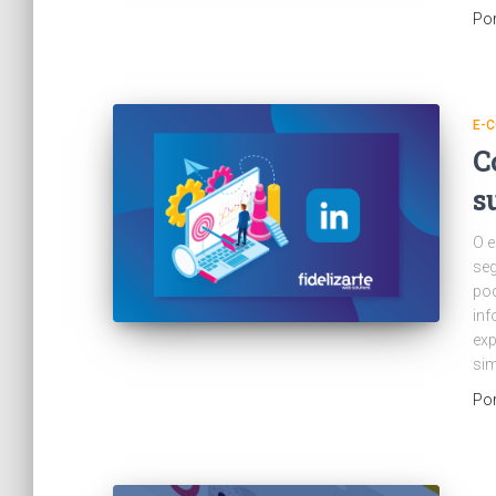
Po
E-
C
s
O e
seg
po
inf
exp
si
Po