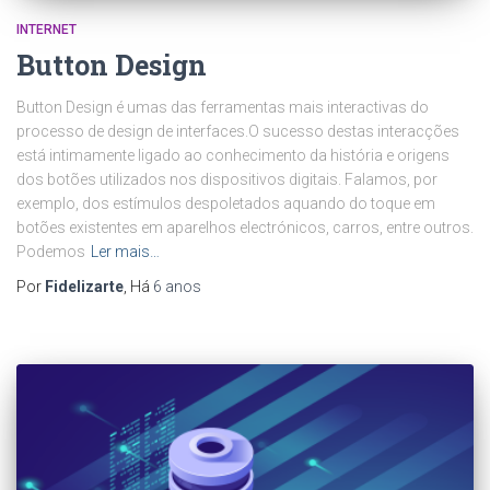
INTERNET
Button Design
Button Design é umas das ferramentas mais interactivas do
processo de design de interfaces.O sucesso destas interacções
está intimamente ligado ao conhecimento da história e origens
dos botões utilizados nos dispositivos digitais. Falamos, por
exemplo, dos estímulos despoletados aquando do toque em
botões existentes em aparelhos electrónicos, carros, entre outros.
Podemos
Ler mais…
Por
Fidelizarte
, Há
6 anos