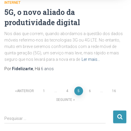
INTERNET
5G, o novo aliado da
produtividade digital
Nos dias que correm, quando abordamos a questão dos dados
móveis referimo-nos às tecnologias 3G ou 4G LTE. No entanto,
muito em breve seremos confrontados com a rede móvel de
quinta geração (5G), um serviço mais leve, mais rápido e mais
seguro que nos levará para a nova era de
Ler mais…
Por
Fidelizarte
, Há
6 anos
Paginação
ANTERIOR
1
…
4
5
6
…
16
SEGUINTE
dos
P
conteúdos
Pesquisar …
e
s