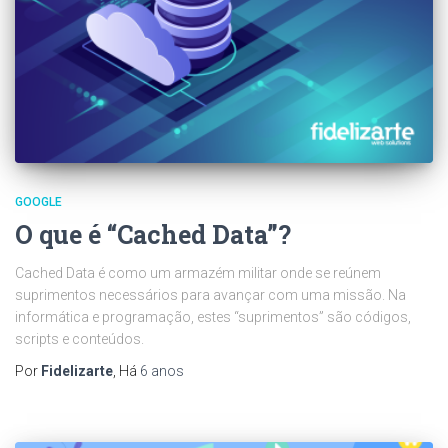
GOOGLE
O que é “Cached Data”?
Cached Data é como um armazém militar onde se reúnem
suprimentos necessários para avançar com uma missão. Na
informática e programação, estes “suprimentos” são códigos,
scripts e conteúdos.
Por
Fidelizarte
, Há
6 anos