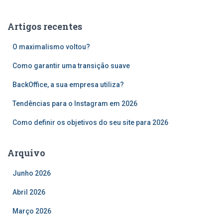
q
u
Artigos recentes
i
s
O maximalismo voltou?
a
r
Como garantir uma transição suave
p
o
BackOffice, a sua empresa utiliza?
r
Tendências para o Instagram em 2026
:
Como definir os objetivos do seu site para 2026
Arquivo
Junho 2026
Abril 2026
Março 2026