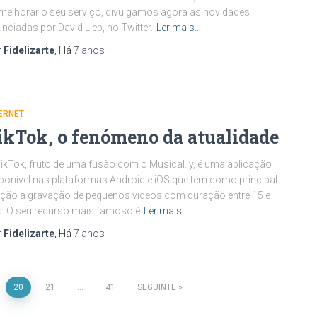
melhorar o seu serviço, divulgamos agora as novidades
nciadas por David Lieb, no Twitter.
Ler mais…
r
Fidelizarte
, Há
7 anos
ERNET
ikTok, o fenómeno da atualidade
ikTok, fruto de uma fusão com o Musical.ly, é uma aplicação
ponível nas plataformas Android e iOS que tem como principal
ção a gravação de pequenos vídeos com duração entre 15 e
. O seu recurso mais famoso é
Ler mais…
r
Fidelizarte
, Há
7 anos
20
21
…
41
SEGUINTE