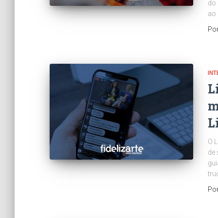
do 
ao
Po
INT
L
m
L
O L
de 
gui
tru
Po