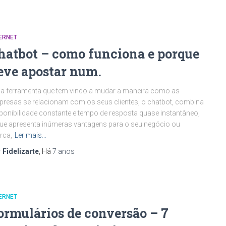
ERNET
hatbot – como funciona e porque
eve apostar num.
 ferramenta que tem vindo a mudar a maneira como as
resas se relacionam com os seus clientes, o chatbot, combina
ponibilidade constante e tempo de resposta quase instantâneo,
ue apresenta inúmeras vantagens para o seu negócio ou
rca,
Ler mais…
r
Fidelizarte
, Há
7 anos
ERNET
ormulários de conversão – 7