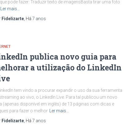
que pode fazer: Traduzir texto de imagensBasta tirar uma foto
Ler mais…
r
Fidelizarte
, Há
7 anos
ERNET
inkedIn publica novo guia para
elhorar a utilização do LinkedIn
ive
inkedIn tem vindo a procurar expandir o uso da sua ferramenta
streaming ao vivo, o LinkedIn Live. Para tal publicou um novo
a (apenas disponível em inglês) de 13 páginas com dicas e
ques para fazer o melhor
Ler mais…
r
Fidelizarte
, Há
7 anos