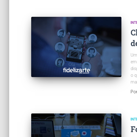
INT
C
d
Uma
emp
dis
o q
ma
Po
INT
F