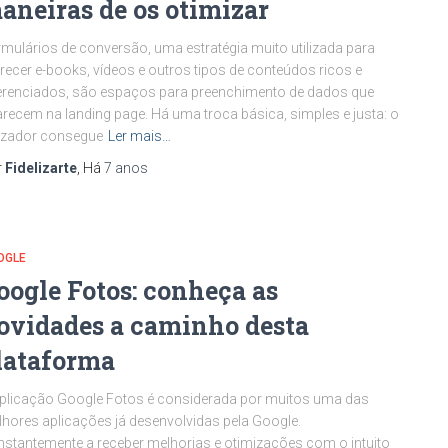
aneiras de os otimizar
mulários de conversão, uma estratégia muito utilizada para
recer e-books, vídeos e outros tipos de conteúdos ricos e
erenciados, são espaços para preenchimento de dados que
recem na landing page. Há uma troca básica, simples e justa: o
lizador consegue
Ler mais…
r
Fidelizarte
, Há
7 anos
OGLE
oogle Fotos: conheça as
ovidades a caminho desta
lataforma
plicação Google Fotos é considerada por muitos uma das
hores aplicações já desenvolvidas pela Google.
stantemente a receber melhorias e otimizações com o intuito