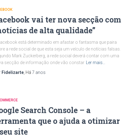
CEBOOK
acebook vai ter nova secção com
notícias de alta qualidade”
acebook está determinado em afastar o fantasma que paira
re a rede social de que esta seja um veículo de notícias falsas.
undo Mark Zuckerberg, a rede social deverá contar com uma
va secção de informação onde vão constar
Ler mais…
r
Fidelizarte
, Há
7 anos
COMMERCE
oogle Search Console – a
erramenta que o ajuda a otimizar
 seu site