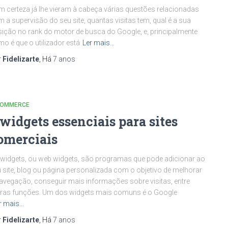
 certeza já lhe vieram à cabeça várias questões relacionadas
 a supervisão do seu site, quantas visitas tem, qual é a sua
ição no rank do motor de busca do Google, e, principalmente
o é que o utilizador está
Ler mais…
r
Fidelizarte
, Há
7 anos
COMMERCE
 widgets essenciais para sites
omerciais
widgets, ou web widgets, são programas que pode adicionar ao
 site, blog ou página personalizada com o objetivo de melhorar
avegação, conseguir mais informações sobre visitas, entre
ras funções. Um dos widgets mais comuns é o Google
r mais…
r
Fidelizarte
, Há
7 anos