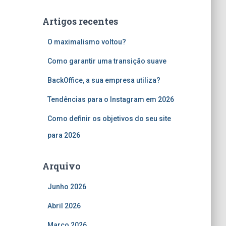
q
u
Artigos recentes
i
s
O maximalismo voltou?
a
r
Como garantir uma transição suave
p
o
BackOffice, a sua empresa utiliza?
r
Tendências para o Instagram em 2026
:
Como definir os objetivos do seu site
para 2026
Arquivo
Junho 2026
Abril 2026
Março 2026