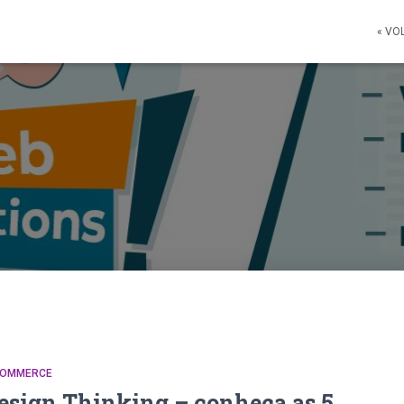
« VO
COMMERCE
esign Thinking – conheça as 5