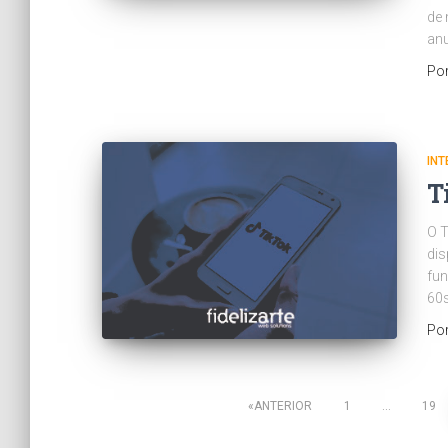
de 
anu
Po
INT
T
O T
dis
fun
60s
Po
Paginação
ANTERIOR
1
…
19