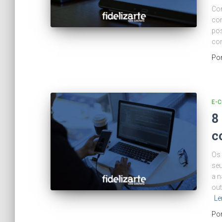
Com
com
pos
com
Po
E-
8
c
Os 
seu
a n
out
Le
Po