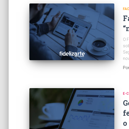
FA
F
“
O F
sob
Seg
no
Po
E-
G
f
o