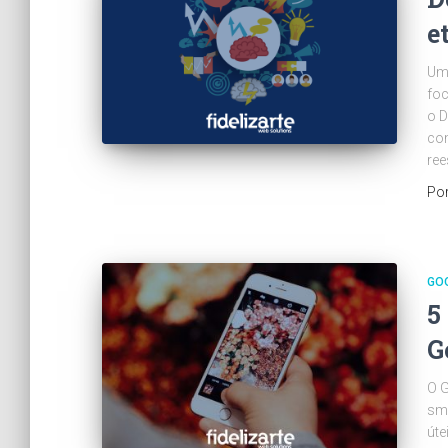
e
Uma
foc
o D
com
ree
Po
GO
5
G
O G
sma
úte