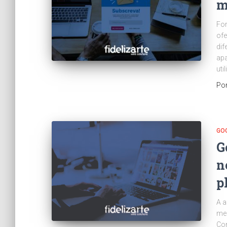
m
For
ofe
dif
apa
uti
Po
GO
G
n
p
A a
mel
Con