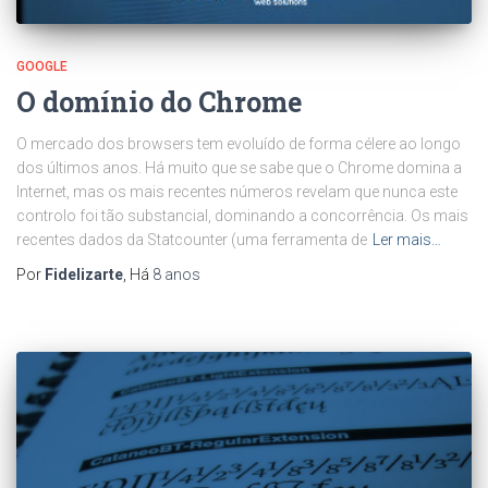
GOOGLE
O domínio do Chrome
O mercado dos browsers tem evoluído de forma célere ao longo
dos últimos anos. Há muito que se sabe que o Chrome domina a
Internet, mas os mais recentes números revelam que nunca este
controlo foi tão substancial, dominando a concorrência. Os mais
recentes dados da Statcounter (uma ferramenta de
Ler mais…
Por
Fidelizarte
, Há
8 anos