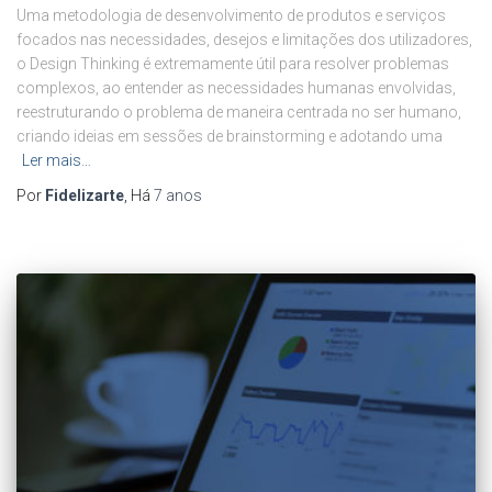
Uma metodologia de desenvolvimento de produtos e serviços
focados nas necessidades, desejos e limitações dos utilizadores,
o Design Thinking é extremamente útil para resolver problemas
complexos, ao entender as necessidades humanas envolvidas,
reestruturando o problema de maneira centrada no ser humano,
criando ideias em sessões de brainstorming e adotando uma
Ler mais…
Por
Fidelizarte
, Há
7 anos