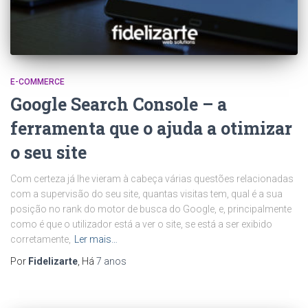
E-COMMERCE
Google Search Console – a
ferramenta que o ajuda a otimizar
o seu site
Com certeza já lhe vieram à cabeça várias questões relacionadas
com a supervisão do seu site, quantas visitas tem, qual é a sua
posição no rank do motor de busca do Google, e, principalmente
como é que o utilizador está a ver o site, se está a ser exibido
corretamente,
Ler mais…
Por
Fidelizarte
, Há
7 anos