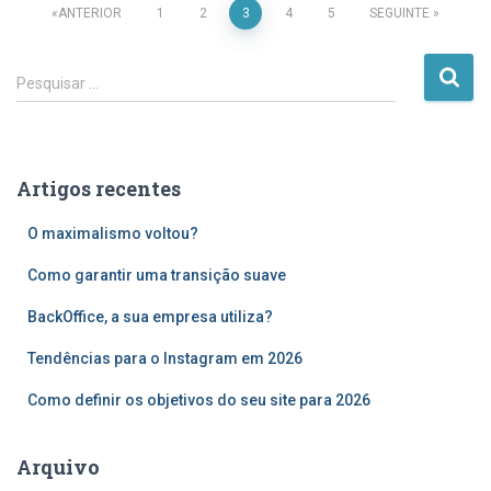
Paginação
ANTERIOR
1
2
3
4
5
SEGUINTE
dos
P
Pesquisar …
e
conteúdos
s
q
u
Artigos recentes
i
s
O maximalismo voltou?
a
r
Como garantir uma transição suave
p
o
BackOffice, a sua empresa utiliza?
r
Tendências para o Instagram em 2026
:
Como definir os objetivos do seu site para 2026
Arquivo