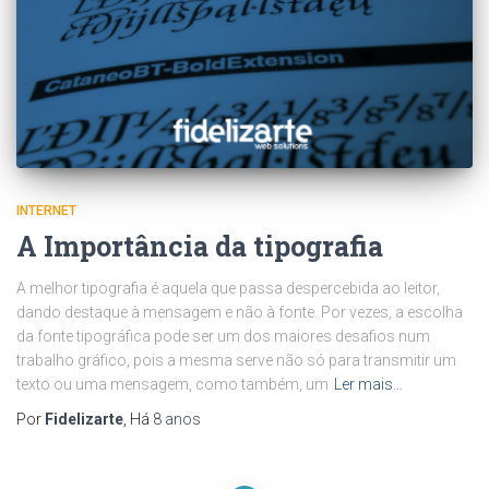
INTERNET
A Importância da tipografia
A melhor tipografia é aquela que passa despercebida ao leitor,
dando destaque à mensagem e não à fonte. Por vezes, a escolha
da fonte tipográfica pode ser um dos maiores desafios num
trabalho gráfico, pois a mesma serve não só para transmitir um
texto ou uma mensagem, como também, um
Ler mais…
Por
Fidelizarte
, Há
8 anos