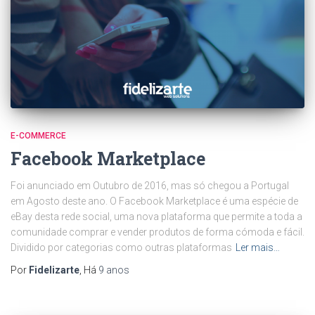
E-COMMERCE
Facebook Marketplace
Foi anunciado em Outubro de 2016, mas só chegou a Portugal
em Agosto deste ano. O Facebook Marketplace é uma espécie de
eBay desta rede social, uma nova plataforma que permite a toda a
comunidade comprar e vender produtos de forma cómoda e fácil.
Dividido por categorias como outras plataformas
Ler mais…
Por
Fidelizarte
, Há
9 anos