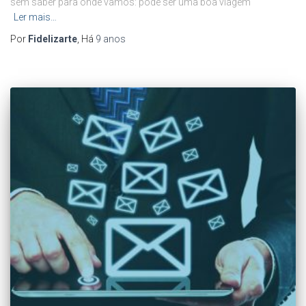
sem saber para onde vamos: pode ser uma boa viagem
Ler mais…
Por
Fidelizarte
, Há
9 anos