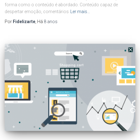
forma como o conteúdo é abordado. Conteúdo capaz de
despertar emoção, comentários
Ler mais…
Por
Fidelizarte
, Há
8 anos