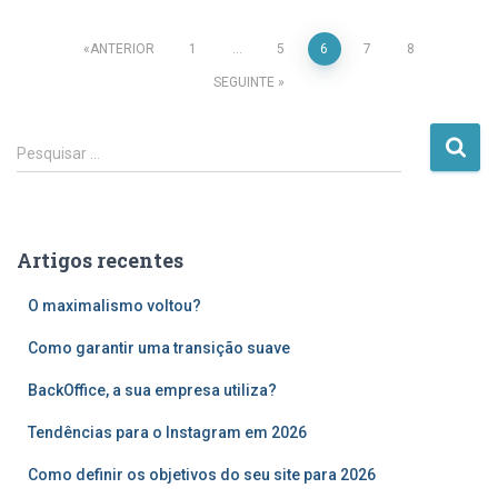
Paginação
ANTERIOR
1
…
5
6
7
8
SEGUINTE
dos
P
conteúdos
Pesquisar …
e
s
q
u
Artigos recentes
i
s
O maximalismo voltou?
a
r
Como garantir uma transição suave
p
o
BackOffice, a sua empresa utiliza?
r
Tendências para o Instagram em 2026
:
Como definir os objetivos do seu site para 2026