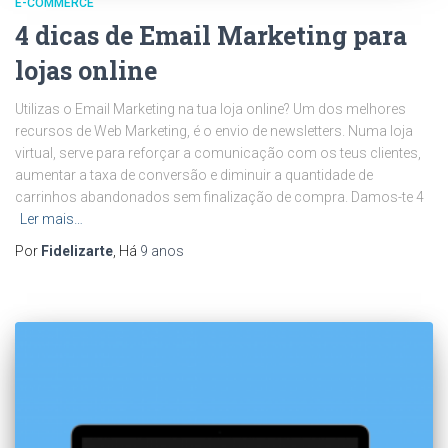
E-COMMERCE
4 dicas de Email Marketing para
lojas online
Utilizas o Email Marketing na tua loja online? Um dos melhores
recursos de Web Marketing, é o envio de newsletters. Numa loja
virtual, serve para reforçar a comunicação com os teus clientes,
aumentar a taxa de conversão e diminuir a quantidade de
carrinhos abandonados sem finalização de compra. Damos-te 4
Ler mais…
Por
Fidelizarte
, Há
9 anos