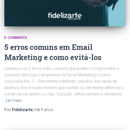
E-COMMERCE
5 erros comuns em Email
Marketing e como evitá-los
Listamos os 5 erros mais comuns que podem comprometer o
sucesso das tuas campanhas de Email Marketing e como
solucioná-los: 1 – Remetente indefinido: estudos das taxas de
abertura dos e-mails revelam que confiar no remetente define se o
e-mail vai ser aberto ou não. Solução: define sempre o remetente
Ler mais…
Por
Fidelizarte
, Há
9 anos