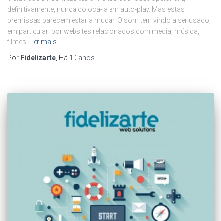
definitivamente, nunca colocá-la em auto-play. Mas estas
premissas parecem estar a mudar. O som tem vindo a ser usado,
em particular por websites relacionados com media, música,
filmes,
Ler mais…
Por
Fidelizarte
, Há
10 anos