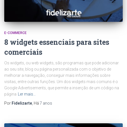
E-COMMERCE
8 widgets essenciais para sites
comerciais
Os widgets, ou web widgets, são programas que pode adicionar
ao seu site, blog ou página personalizada com o objetivo de
melhorar a navegação, conseguir mais informações sobre
visitas, entre outras funções. Um dos widgets mais comuns é o
Google Advertisements, que permite a inserção de um código na
página
Ler mais…
Por
Fidelizarte
, Há
7 anos