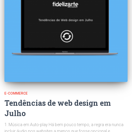
E-COMMERCE
Tendências de web design em
Julho
1. Música em Auto-play Há bem pouco tempo, a regra era nunca
incluir áudio nos websites a menos que fosse opcional e,