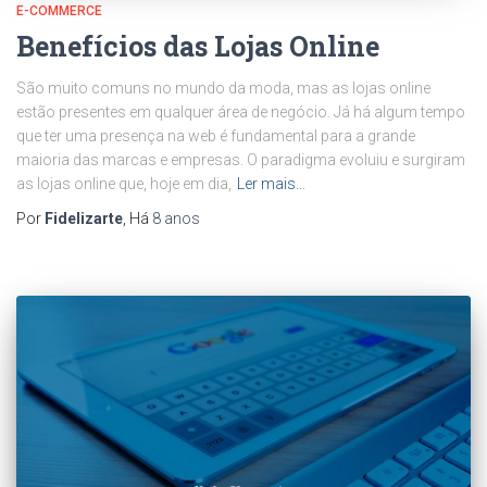
E-COMMERCE
Benefícios das Lojas Online
São muito comuns no mundo da moda, mas as lojas online
estão presentes em qualquer área de negócio. Já há algum tempo
que ter uma presença na web é fundamental para a grande
maioria das marcas e empresas. O paradigma evoluiu e surgiram
as lojas online que, hoje em dia,
Ler mais…
Por
Fidelizarte
, Há
8 anos