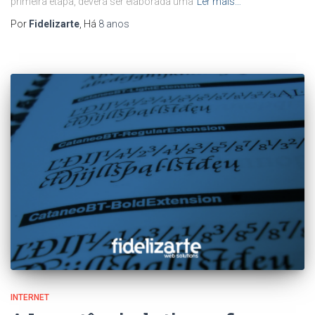
primeira etapa, deverá ser elaborada uma
Ler mais…
Por
Fidelizarte
, Há
8 anos
INTERNET