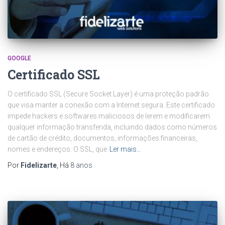
GOOGLE
Certificado SSL
O certificado SSL (Secure Socket Layer) é uma proteção padrão
que visa manter a conexão com a Internet segura. Este certificado
impede hackers e softwares maliciosos de lerem e modificarem
qualquer informação transferida, incluindo dados como números
de cartão de crédito, documentos, informações financeiras,
nomes e endereços. O SSL, que
Ler mais…
Por
Fidelizarte
, Há
8 anos