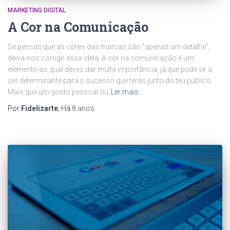
MARKETING DIGITAL
A Cor na Comunicação
Se pensas que as cores das marcas são “apenas um detalhe“,
deixa-nos corrigir essa ideia. A cor na comunicação é um
elemento ao qual deves dar muita importância, já que pode vir a
ser determinante para o sucesso que terás junto do teu público.
Mais que um gosto pessoal ou
Ler mais…
Por
Fidelizarte
, Há
8 anos