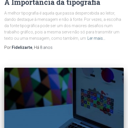
A Importância da tipografia
A melhor tipografia é aquela que passa despercebida ao leitor,
dando destaque à mensagem e não à fonte. Por vezes, a escolha
da fonte tipográfica pode ser um dos maiores desafios num
trabalho gráfico, pois a mesma serve não só para transmitir um
texto ou uma mensagem, como também, um
Ler mais…
Por
Fidelizarte
, Há
8 anos