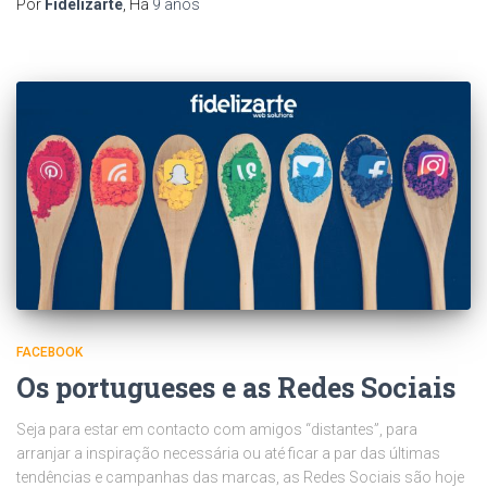
Por
Fidelizarte
, Há
9 anos
FACEBOOK
Os portugueses e as Redes Sociais
Seja para estar em contacto com amigos “distantes”, para
arranjar a inspiração necessária ou até ficar a par das últimas
tendências e campanhas das marcas, as Redes Sociais são hoje