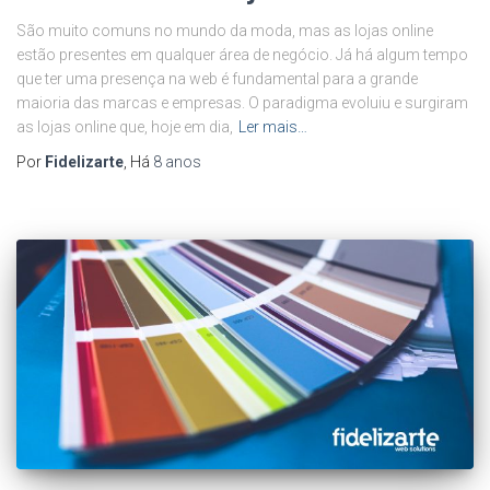
São muito comuns no mundo da moda, mas as lojas online
estão presentes em qualquer área de negócio. Já há algum tempo
que ter uma presença na web é fundamental para a grande
maioria das marcas e empresas. O paradigma evoluiu e surgiram
as lojas online que, hoje em dia,
Ler mais…
Por
Fidelizarte
, Há
8 anos