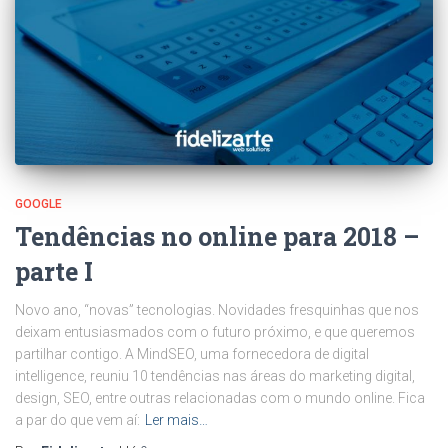
GOOGLE
Tendências no online para 2018 –
parte I
Novo ano, “novas” tecnologias. Novidades fresquinhas que nos
deixam entusiasmados com o futuro próximo, e que queremos
partilhar contigo. A MindSEO, uma fornecedora de digital
intelligence, reuniu 10 tendências nas áreas do marketing digital,
design, SEO, entre outras relacionadas com o mundo online. Fica
a par do que vem aí:
Ler mais…