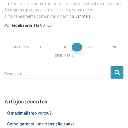
um “ponto de encontro” importante, a nível pessoal e empresarial.
As marcas, porque vivem de clientes, conseguem
simultaneamente comunicar dinâmica
Ler mais…
Por
Fidelizarte
, Há
9 anos
Paginação
ANTERIOR
1
…
10
11
12
…
20
SEGUINTE
dos
P
conteúdos
Pesquisar …
e
s
q
u
Artigos recentes
i
s
O maximalismo voltou?
a
r
Como garantir uma transição suave