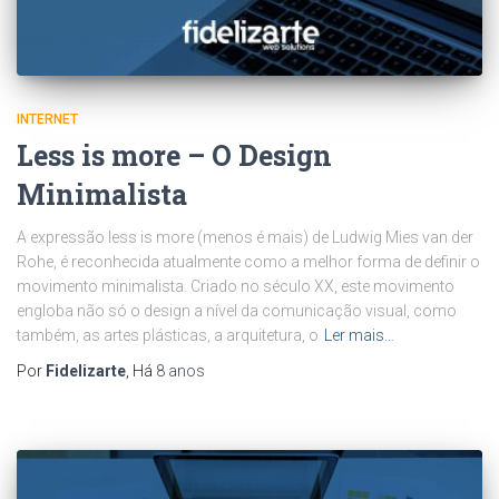
INTERNET
Less is more – O Design
Minimalista
A expressão less is more (menos é mais) de Ludwig Mies van der
Rohe, é reconhecida atualmente como a melhor forma de definir o
movimento minimalista. Criado no século XX, este movimento
engloba não só o design a nível da comunicação visual, como
também, as artes plásticas, a arquitetura, o
Ler mais…
Por
Fidelizarte
, Há
8 anos