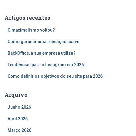
q
u
Artigos recentes
i
s
O maximalismo voltou?
a
r
Como garantir uma transição suave
p
o
BackOffice, a sua empresa utiliza?
r
Tendências para o Instagram em 2026
:
Como definir os objetivos do seu site para 2026
Arquivo
Junho 2026
Abril 2026
Março 2026