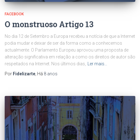
FACEBOOK
O monstruoso Artigo 13
No dia 12 de Setembro a Europa recebeu a notícia de que a Internet
podia mudar e deixar de ser da forma como a conhecemos
actualmente. O Parlamento Europeu aprovou uma proposta de
alteração significativa em relação a como os direitos de autor são
respeitados na Internet. Nos últimos dias,
Ler mais…
Por
Fidelizarte
, Há
8 anos