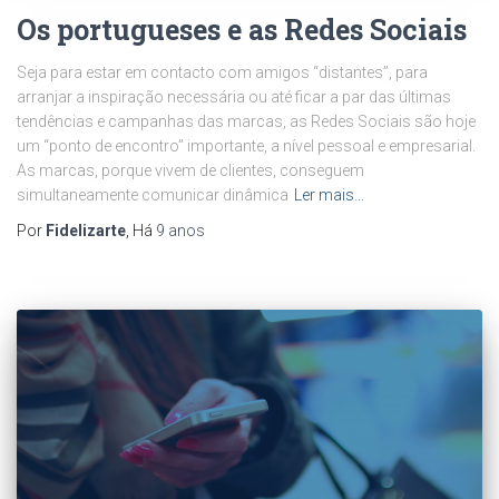
Os portugueses e as Redes Sociais
Seja para estar em contacto com amigos “distantes”, para
arranjar a inspiração necessária ou até ficar a par das últimas
tendências e campanhas das marcas, as Redes Sociais são hoje
um “ponto de encontro” importante, a nível pessoal e empresarial.
As marcas, porque vivem de clientes, conseguem
simultaneamente comunicar dinâmica
Ler mais…
Por
Fidelizarte
, Há
9 anos