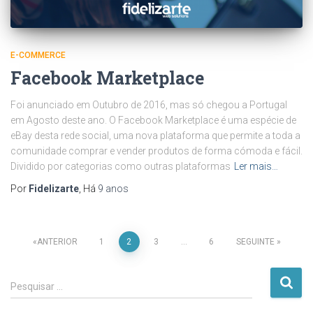
E-COMMERCE
Facebook Marketplace
Foi anunciado em Outubro de 2016, mas só chegou a Portugal
em Agosto deste ano. O Facebook Marketplace é uma espécie de
eBay desta rede social, uma nova plataforma que permite a toda a
comunidade comprar e vender produtos de forma cómoda e fácil.
Dividido por categorias como outras plataformas
Ler mais…
Por
Fidelizarte
, Há
9 anos
Paginação
ANTERIOR
1
2
3
…
6
SEGUINTE
dos
P
Pesquisar …
e
conteúdos
s