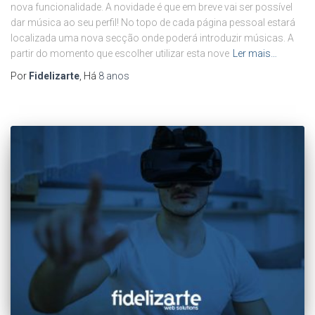
nova funcionalidade. A novidade é que em breve vai ser possível
dar música ao seu perfil! No topo de cada página pessoal estará
localizada uma nova secção onde poderá introduzir músicas. A
partir do momento que escolher utilizar esta nove
Ler mais…
Por
Fidelizarte
, Há
8 anos