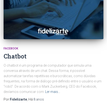
FACEBOOK
Chatbot
O chatbot é um programa de computador que simula uma
conversa através de um chat. Dessa forma, é possível
automatizar tarefas repetitivas e burocráticas, como dúvidas
frequentes, na forma de diálogo pré-definido entre o usuário e um
“robô”. De acordo com o Mark Zuckerberg, CEO do Facebook,
devíamos comunicar com
Ler mais…
Por
Fidelizarte
, Há
8 anos