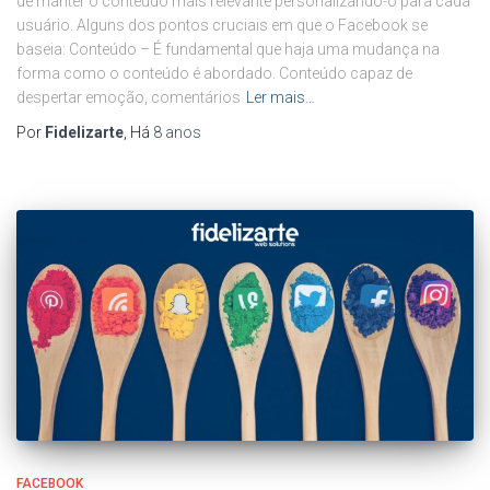
de manter o conteúdo mais relevante personalizando-o para cada
usuário. Alguns dos pontos cruciais em que o Facebook se
baseia: Conteúdo – É fundamental que haja uma mudança na
forma como o conteúdo é abordado. Conteúdo capaz de
despertar emoção, comentários
Ler mais…
Por
Fidelizarte
, Há
8 anos
FACEBOOK