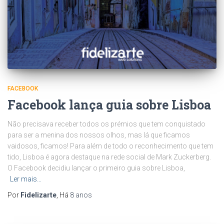
FACEBOOK
Facebook lança guia sobre Lisboa
Não precisava receber todos os prémios que tem conquistado
para ser a menina dos nossos olhos, mas lá que ficamos
vaidosos, ficamos! Para além de todo o reconhecimento que tem
tido, Lisboa é agora destaque na rede social de Mark Zuckerberg.
O Facebook decidiu lançar o primeiro guia sobre Lisboa,
Ler mais…
Por
Fidelizarte
, Há
8 anos