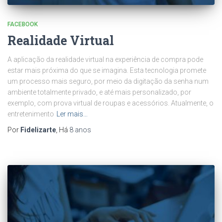
FACEBOOK
Realidade Virtual
A aplicação da realidade virtual na experiência de compra pode
estar mais próxima do que se imagina. Esta tecnologia promete
um processo mais seguro, por meio da digitação da senha num
ambiente totalmente privado, e até mais personalizado, por
exemplo, com prova virtual de roupas e acessórios. Atualmente, o
entretenimento
Ler mais…
Por
Fidelizarte
, Há
8 anos