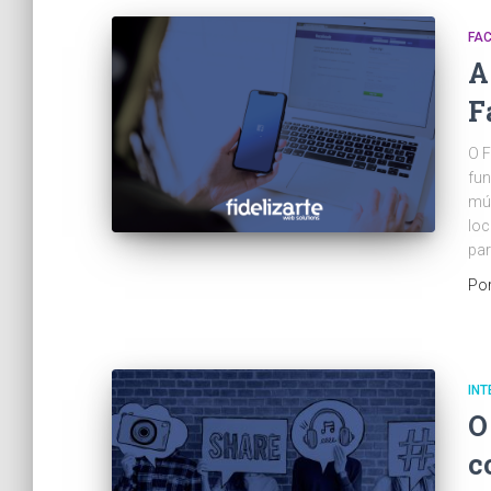
FA
A
F
O F
fun
mús
loc
par
Po
INT
O
c