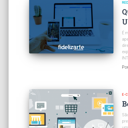
RED
Q
U
É m
ape
dir
exp
INT
Po
E-
B
São
pre
uma