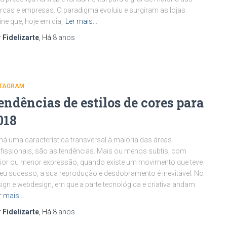
cas e empresas. O paradigma evoluiu e surgiram as lojas
ine que, hoje em dia,
Ler mais…
r
Fidelizarte
, Há
8 anos
STAGRAM
endências de estilos de cores para
018
há uma característica transversal à maioria das áreas
fissionais, são as tendências. Mais ou menos subtis, com
or ou menor expressão, quando existe um movimento que teve
eu sucesso, a sua reprodução e desdobramento é inevitável. No
ign e webdesign, em que a parte tecnológica e criativa andam
r mais…
r
Fidelizarte
, Há
8 anos