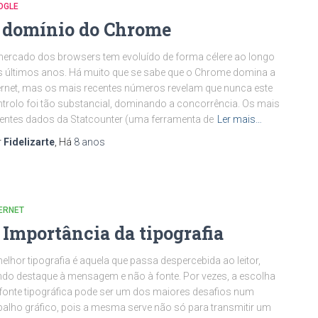
OGLE
 domínio do Chrome
ercado dos browsers tem evoluído de forma célere ao longo
 últimos anos. Há muito que se sabe que o Chrome domina a
ernet, mas os mais recentes números revelam que nunca este
trolo foi tão substancial, dominando a concorrência. Os mais
entes dados da Statcounter (uma ferramenta de
Ler mais…
r
Fidelizarte
, Há
8 anos
ERNET
 Importância da tipografia
elhor tipografia é aquela que passa despercebida ao leitor,
do destaque à mensagem e não à fonte. Por vezes, a escolha
fonte tipográfica pode ser um dos maiores desafios num
balho gráfico, pois a mesma serve não só para transmitir um