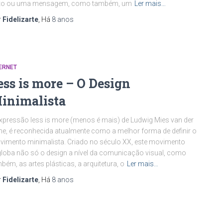
xto ou uma mensagem, como também, um
Ler mais…
r
Fidelizarte
, Há
8 anos
ERNET
ess is more – O Design
inimalista
xpressão less is more (menos é mais) de Ludwig Mies van der
e, é reconhecida atualmente como a melhor forma de definir o
imento minimalista. Criado no século XX, este movimento
loba não só o design a nível da comunicação visual, como
bém, as artes plásticas, a arquitetura, o
Ler mais…
r
Fidelizarte
, Há
8 anos