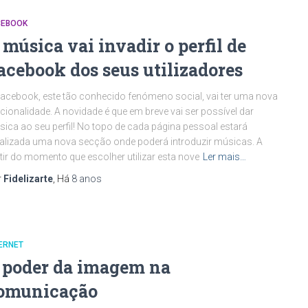
CEBOOK
 música vai invadir o perfil de
acebook dos seus utilizadores
acebook, este tão conhecido fenómeno social, vai ter uma nova
cionalidade. A novidade é que em breve vai ser possível dar
ica ao seu perfil! No topo de cada página pessoal estará
alizada uma nova secção onde poderá introduzir músicas. A
tir do momento que escolher utilizar esta nove
Ler mais…
r
Fidelizarte
, Há
8 anos
ERNET
 poder da imagem na
omunicação