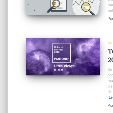
mar
onl
Po
IN
T
2
Se 
pro
mai
o s
des
Le
Po