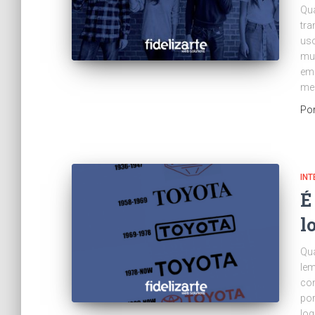
Qu
tra
uso
mui
emo
me
Po
INT
É
l
Qua
lem
co
por
log