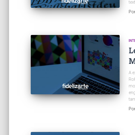
te
Po
INT
L
M
A e
Roh
mov
eng
tam
Po