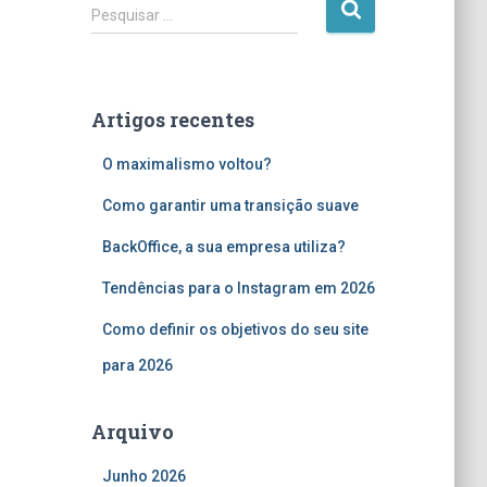
P
Pesquisar …
e
s
q
u
Artigos recentes
i
s
O maximalismo voltou?
a
r
Como garantir uma transição suave
p
o
BackOffice, a sua empresa utiliza?
r
Tendências para o Instagram em 2026
:
Como definir os objetivos do seu site
para 2026
Arquivo
Junho 2026