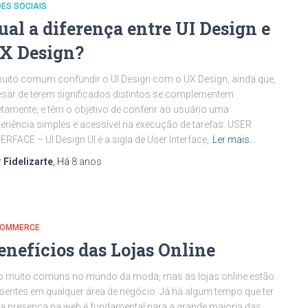
ES SOCIAIS
ual a diferença entre UI Design e
X Design?
uito comum confundir o UI Design com o UX Design, ainda que,
sar de terem significados distintos se complementem
etamente, e têm o objetivo de conferir ao usuário uma
eriência simples e acessível na execução de tarefas. USER
ERFACE – UI Design UI é a sigla de User Interface,
Ler mais…
r
Fidelizarte
, Há
8 anos
COMMERCE
enefícios das Lojas Online
 muito comuns no mundo da moda, mas as lojas online estão
sentes em qualquer área de negócio. Já há algum tempo que ter
 presença na web é fundamental para a grande maioria das