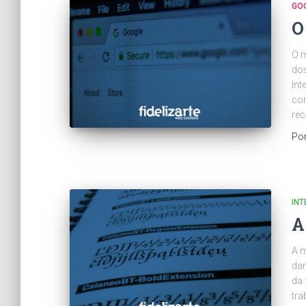
GO
O
O m
dos
Int
con
rec
Po
INT
A
A m
dan
da 
tra