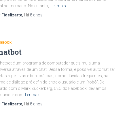
al no mercado. No entanto,
Ler mais…
r
Fidelizarte
, Há
8 anos
CEBOOK
hatbot
chatbot é um programa de computador que simula uma
versa através de um chat. Dessa forma, é possível automatizar
efas repetitivas e burocráticas, como dúvidas frequentes, na
ma de diálogo pré-definido entre o usuário e um “robô”. De
ordo com o Mark Zuckerberg, CEO do Facebook, devíamos
municar com
Ler mais…
r
Fidelizarte
, Há
8 anos