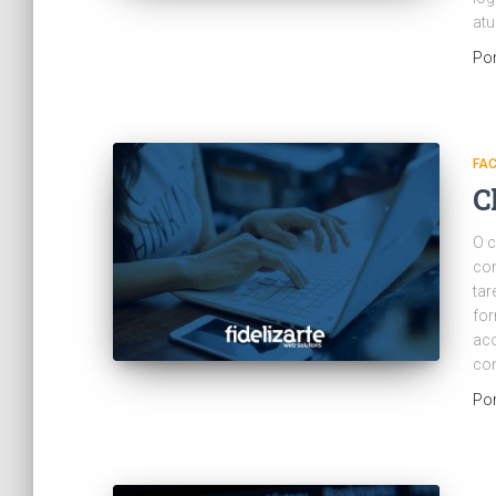
atu
Po
FA
C
O 
con
tar
for
ac
co
Po