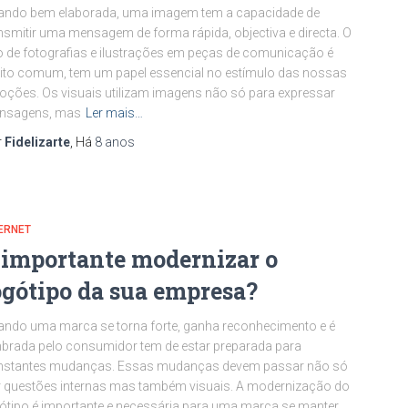
ando bem elaborada, uma imagem tem a capacidade de
nsmitir uma mensagem de forma rápida, objectiva e directa. O
 de fotografias e ilustrações em peças de comunicação é
to comum, tem um papel essencial no estímulo das nossas
ções. Os visuais utilizam imagens não só para expressar
nsagens, mas
Ler mais…
r
Fidelizarte
, Há
8 anos
ERNET
 importante modernizar o
ogótipo da sua empresa?
ndo uma marca se torna forte, ganha reconhecimento e é
brada pelo consumidor tem de estar preparada para
nstantes mudanças. Essas mudanças devem passar não só
 questões internas mas também visuais. A modernização do
ótipo é importante e necessária para uma marca se manter