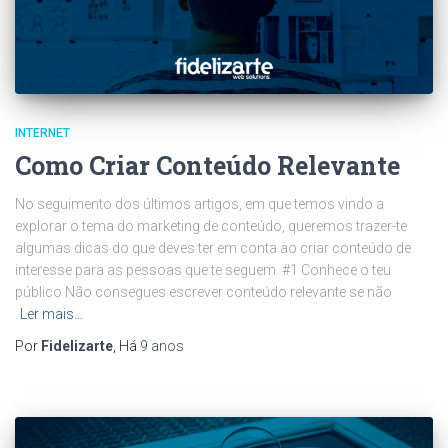
INTERNET
Como Criar Conteúdo Relevante
No seguimento dos últimos artigos, em que temos vindo a
explorar o tema do marketing de conteúdo, queremos trazer-te
algumas dicas do que deves ter em conta ao criar conteúdo de
interesse para as pessoas que te seguem. #1 Conhece o teu
público Não consegues escrever conteúdo relevante se não
Ler mais…
Por
Fidelizarte
, Há
9 anos