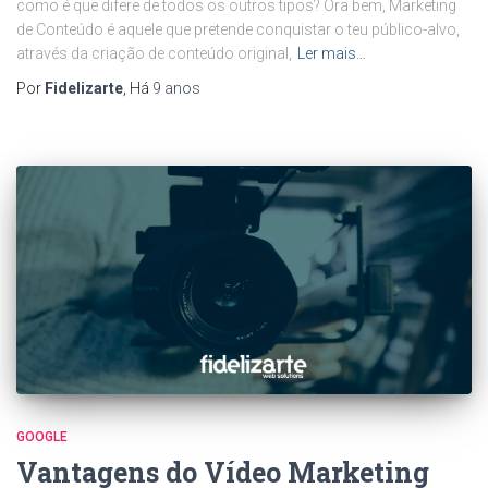
como é que difere de todos os outros tipos? Ora bem, Marketing
de Conteúdo é aquele que pretende conquistar o teu público-alvo,
através da criação de conteúdo original,
Ler mais…
Por
Fidelizarte
, Há
9 anos
GOOGLE
Vantagens do Vídeo Marketing