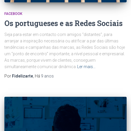
FACEBOOK
Os portugueses e as Redes Sociais
Seja para estar em contacto com amigos “distantes”, para
arranjar a inspiração necessária ou até ficar a par das últimas
tendências e campanhas das marcas, as Redes Sociais são hoje
um “ponto de encontro” importante, a nível pessoal e empresarial.
As marcas, porque vivem de clientes, conseguem
simultaneamente comunicar dinâmica
Ler mais…
Por
Fidelizarte
, Há
9 anos