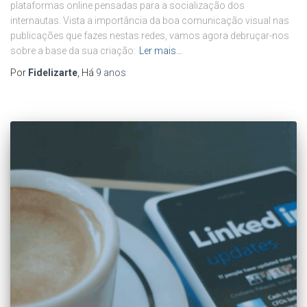
plataformas online pensadas para a socialização dos
internautas. Vista a importância da boa comunicação visual nas
publicações que fazes nestas redes, vamos agora debruçar-nos
sobre a base da sua criação:
Ler mais…
Por
Fidelizarte
, Há
9 anos