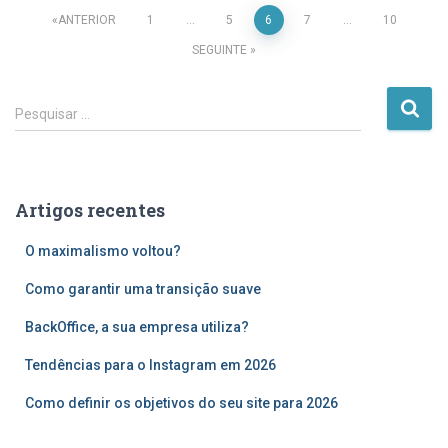
Paginação
ANTERIOR
1
…
5
6
7
…
10
SEGUINTE
dos
P
conteúdos
Pesquisar …
e
s
q
u
Artigos recentes
i
s
O maximalismo voltou?
a
r
Como garantir uma transição suave
p
o
BackOffice, a sua empresa utiliza?
r
Tendências para o Instagram em 2026
:
Como definir os objetivos do seu site para 2026