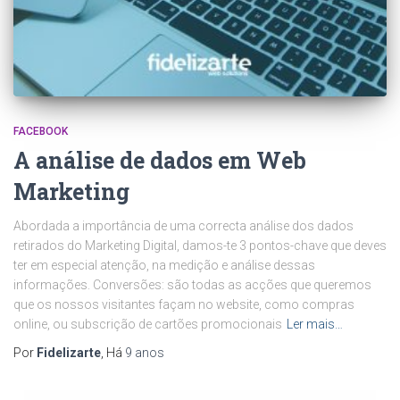
FACEBOOK
A análise de dados em Web
Marketing
Abordada a importância de uma correcta análise dos dados
retirados do Marketing Digital, damos-te 3 pontos-chave que deves
ter em especial atenção, na medição e análise dessas
informações. Conversões: são todas as acções que queremos
que os nossos visitantes façam no website, como compras
online, ou subscrição de cartões promocionais
Ler mais…
Por
Fidelizarte
, Há
9 anos